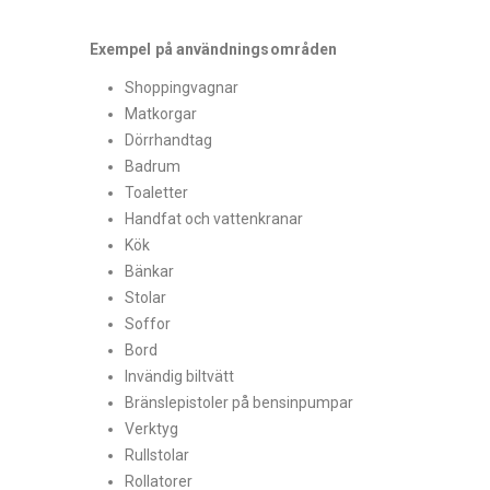
Exempel på användningsområden
Shoppingvagnar
Matkorgar
Dörrhandtag
Badrum
Toaletter
Handfat och vattenkranar
Kök
Bänkar
Stolar
Soffor
Bord
Invändig biltvätt
Bränslepistoler på bensinpumpar
Verktyg
Rullstolar
Rollatorer