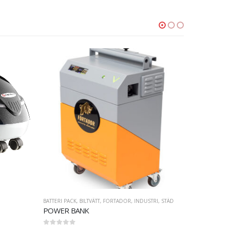
PACK
,
BILTVÄTT
,
FORTADOR
,
INDUSTRI
,
STÄD
BILTVÄTT
,
ELEKTRISK
,
FORTADOR
,
STÄD
 BANK
FORTADOR VOLT MINI