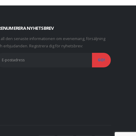
RENUMERERA NYHETSBREV
 all den senaste informationen om evenemang, försäljning
h erbjudanden.
Registrera dig för nyhetsbrev: