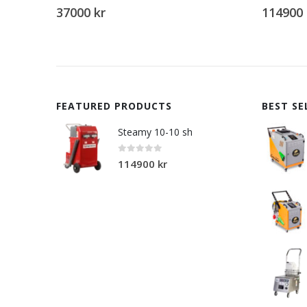
 5
0
out of 5
0
kr
114900
kr
FEATURED PRODUCTS
BEST SE
Steamy 10-10 sh
0
out of 5
114900
kr