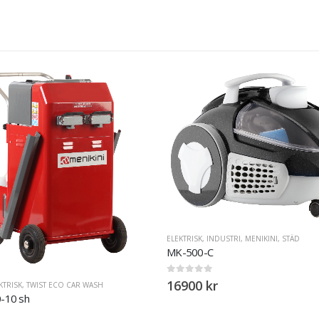
ELEKTRISK
,
INDUSTRI
,
MENIKINI
,
STÄD
MK-500-C
0
out of 5
16900
kr
SH
BATTERI 
POWER