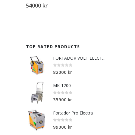
 5
0
out of 5
0
kr
31900
kr
TOP RATED PRODUCTS
FORTADOR VOLT ELECTRA
0
out of 5
82000
kr
MK-1200
0
out of 5
35900
kr
Fortador Pro Electra
0
out of 5
99000
kr