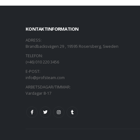
KONTAKTINFORMATION
ADRESS:
Brandbacksvägen 29 , 19595 Rosersberg, Sweden
TELEFON:
(+46) 010 220 3456
E-POST:
info@profsteam.com
ARBETSDAGAR/TIMMAR:
Vardagar 8-17