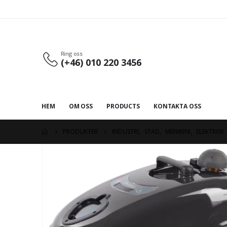
Ring oss
(+46) 010 220 3456
HEM
OM OSS
PRODUCTS
KONTAKTA OSS
PRODUKTER
INDUSTRI
,
STÄD
,
MENIKINI
,
ELEKTRISK