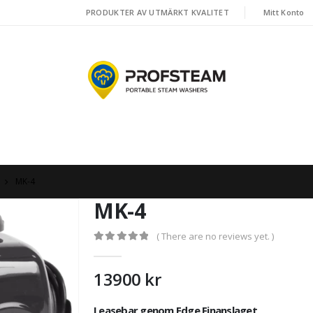
PRODUKTER AV UTMÄRKT KVALITET
Mitt Konto
MK-4
MK-4
( There are no reviews yet. )
0
out of 5
13900
kr
Leasebar genom Edge Finanslaget