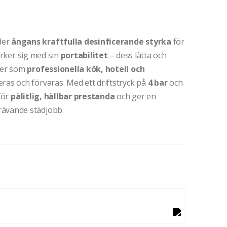
der
ångans kraftfulla desinficerande styrka
för
ker sig med sin
portabilitet
– dess lätta och
öer som
professionella kök, hotell och
ras och förvaras. Med ett driftstryck på
4 bar
och
för
pålitlig, hållbar prestanda
och ger en
rävande städjobb.