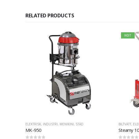
RELATED PRODUCTS
HOT
,
INDUSTRI
,
MENIKINI
,
STÄD
BILTVÄTT
,
ELEKTRISK
,
TWIST ECO CAR WA
0
Steamy 10-10 sh