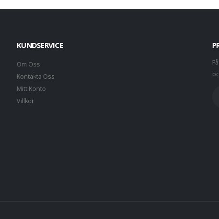
KUNDSERVICE
P
Få
Om Oss
oc
Kontakta Oss
Mitt Konto
Villkor