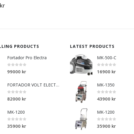
0
out of
5400
LLING PRODUCTS
LATEST PRODUCTS
Fortador Pro Electra
MK-500-C
0
out of 5
0
out of 5
99000
kr
16900
kr
FORTADOR VOLT ELECTRA
MK-1350
0
out of 5
0
out of 5
82000
kr
43900
kr
MK-1200
MK-1200
0
out of 5
0
out of 5
35900
kr
35900
kr